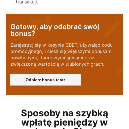
transakcji.
Gotowy, aby odebrać swój
bonus?
Zarejestruj się w kasynie CBET, używając kodu
promocyjnego, i ciesz się większymi bonusami
powitalnymi, darmowymi spinami oraz
zwiększoną wartością w ulubionych grach.
Odbierz bonus teraz
Sposoby na szybką
wpłatę pieniędzy w