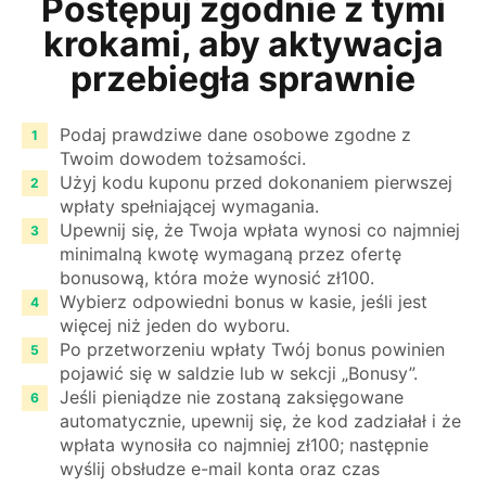
Postępuj zgodnie z tymi
krokami, aby aktywacja
przebiegła sprawnie
Podaj prawdziwe dane osobowe zgodne z
Twoim dowodem tożsamości.
Użyj kodu kuponu przed dokonaniem pierwszej
wpłaty spełniającej wymagania.
Upewnij się, że Twoja wpłata wynosi co najmniej
minimalną kwotę wymaganą przez ofertę
bonusową, która może wynosić zł100.
Wybierz odpowiedni bonus w kasie, jeśli jest
więcej niż jeden do wyboru.
Po przetworzeniu wpłaty Twój bonus powinien
pojawić się w saldzie lub w sekcji „Bonusy”.
Jeśli pieniądze nie zostaną zaksięgowane
automatycznie, upewnij się, że kod zadziałał i że
wpłata wynosiła co najmniej zł100; następnie
wyślij obsłudze e-mail konta oraz czas