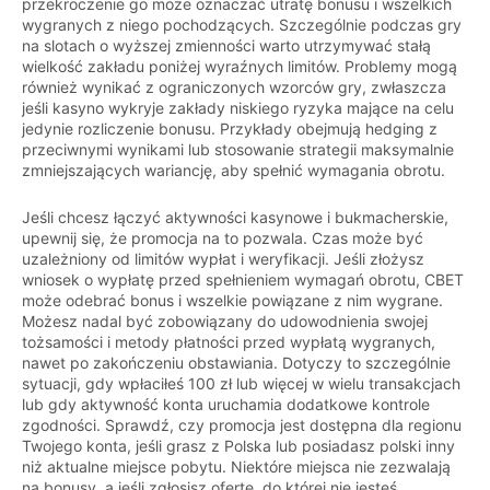
przekroczenie go może oznaczać utratę bonusu i wszelkich
wygranych z niego pochodzących. Szczególnie podczas gry
na slotach o wyższej zmienności warto utrzymywać stałą
wielkość zakładu poniżej wyraźnych limitów. Problemy mogą
również wynikać z ograniczonych wzorców gry, zwłaszcza
jeśli kasyno wykryje zakłady niskiego ryzyka mające na celu
jedynie rozliczenie bonusu. Przykłady obejmują hedging z
przeciwnymi wynikami lub stosowanie strategii maksymalnie
zmniejszających wariancję, aby spełnić wymagania obrotu.
Jeśli chcesz łączyć aktywności kasynowe i bukmacherskie,
upewnij się, że promocja na to pozwala. Czas może być
uzależniony od limitów wypłat i weryfikacji. Jeśli złożysz
wniosek o wypłatę przed spełnieniem wymagań obrotu, CBET
może odebrać bonus i wszelkie powiązane z nim wygrane.
Możesz nadal być zobowiązany do udowodnienia swojej
tożsamości i metody płatności przed wypłatą wygranych,
nawet po zakończeniu obstawiania. Dotyczy to szczególnie
sytuacji, gdy wpłaciłeś 100 zł lub więcej w wielu transakcjach
lub gdy aktywność konta uruchamia dodatkowe kontrole
zgodności. Sprawdź, czy promocja jest dostępna dla regionu
Twojego konta, jeśli grasz z Polska lub posiadasz polski inny
niż aktualne miejsce pobytu. Niektóre miejsca nie zezwalają
na bonusy, a jeśli zgłosisz ofertę, do której nie jesteś