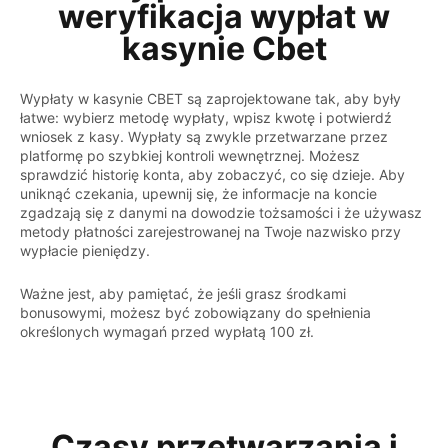
weryfikacja wypłat w
kasynie Cbet
Wypłaty w kasynie CBET są zaprojektowane tak, aby były
łatwe: wybierz metodę wypłaty, wpisz kwotę i potwierdź
wniosek z kasy. Wypłaty są zwykle przetwarzane przez
platformę po szybkiej kontroli wewnętrznej. Możesz
sprawdzić historię konta, aby zobaczyć, co się dzieje. Aby
uniknąć czekania, upewnij się, że informacje na koncie
zgadzają się z danymi na dowodzie tożsamości i że używasz
metody płatności zarejestrowanej na Twoje nazwisko przy
wypłacie pieniędzy.
Ważne jest, aby pamiętać, że jeśli grasz środkami
bonusowymi, możesz być zobowiązany do spełnienia
określonych wymagań przed wypłatą 100 zł.
Czasy przetwarzania i