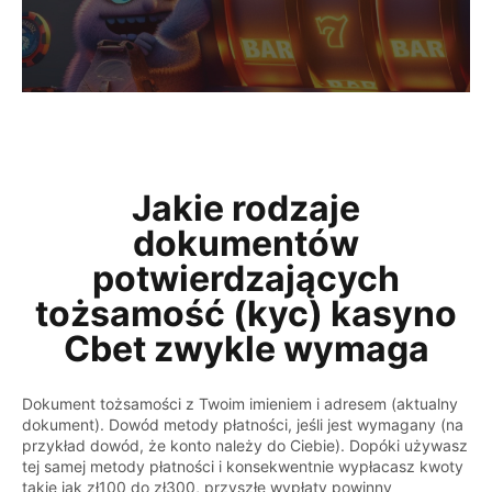
Jakie rodzaje
dokumentów
potwierdzających
tożsamość (kyc) kasyno
Cbet zwykle wymaga
Dokument tożsamości z Twoim imieniem i adresem (aktualny
dokument). Dowód metody płatności, jeśli jest wymagany (na
przykład dowód, że konto należy do Ciebie). Dopóki używasz
tej samej metody płatności i konsekwentnie wypłacasz kwoty
takie jak zł100 do zł300, przyszłe wypłaty powinny