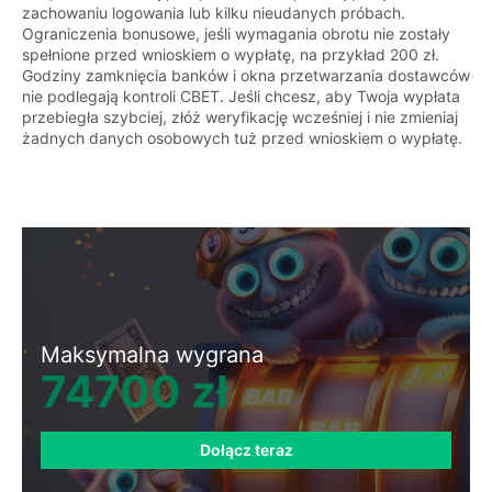
zachowaniu logowania lub kilku nieudanych próbach.
Ograniczenia bonusowe, jeśli wymagania obrotu nie zostały
spełnione przed wnioskiem o wypłatę, na przykład 200 zł.
Godziny zamknięcia banków i okna przetwarzania dostawców
nie podlegają kontroli CBET. Jeśli chcesz, aby Twoja wypłata
przebiegła szybciej, złóż weryfikację wcześniej i nie zmieniaj
żadnych danych osobowych tuż przed wnioskiem o wypłatę.
Maksymalna wygrana
74700 zł
Dołącz teraz