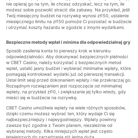
nie opieraj go na tym, ile chcesz odzyskać, lecz na tym, ile
możesz sobie pozwolić stracić dla zabawy. Na przykład, jeśli
Twój miesięczny budżet na rozrywkę wynosi zł150, ustalenie
miesięcznego limitu na zł150 pomoże Ci pozostać w budżecie
i utrzymać koszty hazardu w zgodzie z innymi wydatkami.
Bezpieczne metody wpłat i minima dla odpowiedzialnej gry
Sposób zasilenia konta to pierwszy krok w kierunku
odpowiedzialności. Aby dokonywać bezpiecznych płatności
w CBET Casino, należy korzystać z bezpiecznych metod
wpłat, ustalić jasny budżet i wybierać minimalne wpłaty, które
pomagają kontrolować wydatki już od pierwszej transakcji.
Ustal limit sesji przed dokonaniem wpłaty i nie przekraczaj go.
Rozsądnym rozwiązaniem jest rozpoczęcie od minimalnej
wpłaty, na przykład zł10, i zwiększanie jej tylko wtedy, gdy
mieści się w budżecie na rozrywkę.
CBET Casino umożliwia wpłaty na wiele różnych sposobów,
dzięki czemu możesz wybrać ten, który wydaje Ci się
najbezpieczniejszy i najwygodniejszy. Wpłaty powinny
zawsze być zgodne z Twoim planem, niezależnie od
wybranej metody. Kilka mniejszych wpłat jest często
łatwiejszych do zarządzania niż jedna duża.