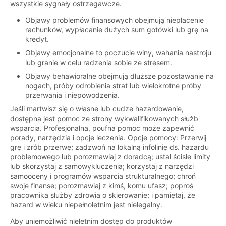
wszystkie sygnały ostrzegawcze.
Objawy problemów finansowych obejmują niepłacenie
rachunków, wypłacanie dużych sum gotówki lub grę na
kredyt.
Objawy emocjonalne to poczucie winy, wahania nastroju
lub granie w celu radzenia sobie ze stresem.
Objawy behawioralne obejmują dłuższe pozostawanie na
nogach, próby odrobienia strat lub wielokrotne próby
przerwania i niepowodzenia.
Jeśli martwisz się o własne lub cudze hazardowanie,
dostępna jest pomoc ze strony wykwalifikowanych służb
wsparcia. Profesjonalna, poufna pomoc może zapewnić
porady, narzędzia i opcje leczenia. Opcje pomocy: Przerwij
grę i zrób przerwę; zadzwoń na lokalną infolinię ds. hazardu
problemowego lub porozmawiaj z doradcą; ustal ścisłe limity
lub skorzystaj z samowykluczenia; korzystaj z narzędzi
samooceny i programów wsparcia strukturalnego; chroń
swoje finanse; porozmawiaj z kimś, komu ufasz; poproś
pracownika służby zdrowia o skierowanie; i pamiętaj, że
hazard w wieku niepełnoletnim jest nielegalny.
Aby uniemożliwić nieletnim dostęp do produktów