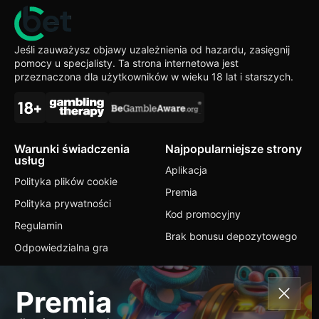
Jeśli zauważysz objawy uzależnienia od hazardu, zasięgnij
pomocy u specjalisty. Ta strona internetowa jest
przeznaczona dla użytkowników w wieku 18 lat i starszych.
Warunki świadczenia
Najpopularniejsze strony
usług
Aplikacja
Polityka plików cookie
Premia
Polityka prywatności
Kod promocyjny
Regulamin
Brak bonusu depozytowego
Odpowiedzialna gra
Kontakty
Premia
+356 29 997460