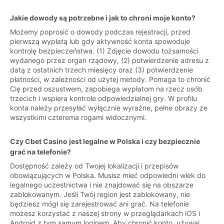
Jakie dowody są potrzebne i jak to chroni moje konto?
Możemy poprosić o dowody podczas rejestracji, przed
pierwszą wypłatą lub gdy aktywność konta spowoduje
kontrolę bezpieczeństwa. (1) Zdjęcie dowodu tożsamości
wydanego przez organ rządowy, (2) potwierdzenie adresu z
datą z ostatnich trzech miesięcy oraz (3) potwierdzenie
płatności, w zależności od użytej metody. Pomaga to chronić
Cię przed oszustwem, zapobiega wypłatom na rzecz osób
trzecich i wspiera kontrole odpowiedzialnej gry. W profilu
konta należy przesyłać wyłącznie wyraźne, pełne obrazy ze
wszystkimi czterema rogami widocznymi.
Czy Cbet Casino jest legalne w Polska i czy bezpiecznie
grać na telefonie?
Dostępność zależy od Twojej lokalizacji i przepisów
obowiązujących w Polska. Musisz mieć odpowiedni wiek do
legalnego uczestnictwa i nie znajdować się na obszarze
zablokowanym. Jeśli Twój region jest zablokowany, nie
będziesz mógł się zarejestrować ani grać. Na telefonie
możesz korzystać z naszej strony w przeglądarkach iOS i
Android z tym samym loginem. Aby chronić konto, używaj