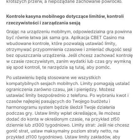
krótszych przerw, a niepożądane zachowanie powróciło.
Kontrole kasyna mobilnego dotyczące limitów, kontroli
rzeczywistości i zarządzania sesją
Grając na urządzeniu mobilnym, odpowiedzialna gra powinna
być równie łatwa jak sama gra. Aplikacja CBET Casino ma
wbudowane kontrole, które pozwalają ustawiać limity,
otrzymywać przypomnienia czasowe i zmieniać długość sesji
bez opuszczania urządzenia. Jeśli chcesz zachować kontrolę
w czasie rzeczywistym, zanim wydatki lub czas gry wymkną
się spod kontroli, te narzędzia są tutaj, aby pomóc.
Po ustawieniu będą stosowane we wszystkich
kompatybilnych sesjach mobilnych. Limity pomagają ustalać
ograniczenia zarówno czasu, jak i pieniędzy. Możesz
ustawiać limity bezpośrednio z telefonu. Po wybraniu kwot i
czasów najlepiej pasujących do Twojego budżetu i
harmonogramu system będzie śledził Twoje działania
podczas gry. Ustaw limity wpłat określające, ile możesz
dodać do konta w określonym czasie, na przykład zł50
dziennie lub zł300 tygodniowo. Limity strat: Jeśli nie chcesz
gonić strat, ustaw maksymalny poziom straty netto, na
przykład zł100 tygodniowo. Ustaw limity zakładów, aby