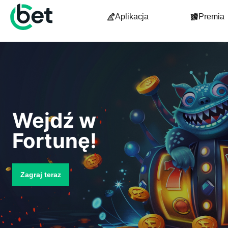
Aplikacja
Premia
Wejdź w
Fortunę!
Zagraj teraz