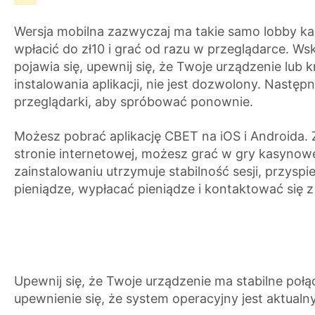
Wersja mobilna zazwyczaj ma takie samo lobby ka
wpłacić do zł10 i grać od razu w przeglądarce. Wsk
pojawia się, upewnij się, że Twoje urządzenie lub 
instalowania aplikacji, nie jest dozwolony. Następn
przeglądarki, aby spróbować ponownie.
Możesz pobrać aplikację CBET na iOS i Androida
stronie internetowej, możesz grać w gry kasynow
zainstalowaniu utrzymuje stabilność sesji, przysp
pieniądze, wypłacać pieniądze i kontaktować się z 
Upewnij się, że Twoje urządzenie ma stabilne poł
upewnienie się, że system operacyjny jest aktualn