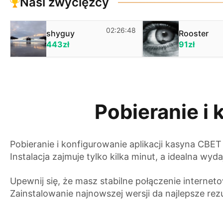
Nasi zwycięzcy
02:26:53
Dropkick
shyguy
303zł
443zł
Pobieranie i 
Pobieranie i konfigurowanie aplikacji kasyna CBE
Instalacja zajmuje tylko kilka minut, a idealna w
Upewnij się, że masz stabilne połączenie interne
Zainstalowanie najnowszej wersji da najlepsze re