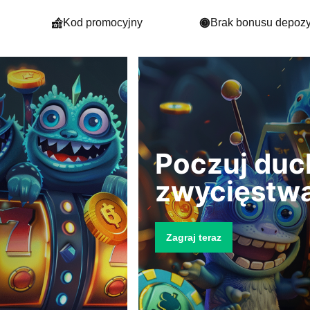
Kod promocyjny
Brak bonusu depoz
Poczuj duc
zwycięstwa
Zagraj teraz