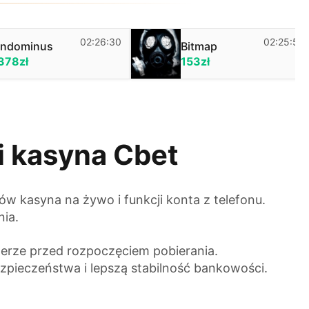
02:26:33
02:26:30
Fiend Oblivion
Indominus
83zł
378zł
ji kasyna Cbet
w kasyna na żywo i funkcji konta z telefonu.
nia.
terze przed rozpoczęciem pobierania.
ezpieczeństwa i lepszą stabilność bankowości.