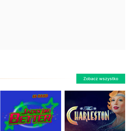
Zobacz wszystko