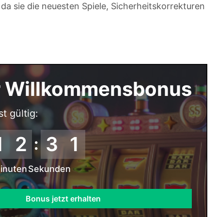
 da sie die neuesten Spiele, Sicherheitskorrekturen
r Willkommensbonus
t gültig:
1
2
3
0
:
inuten
Sekunden
Bonus jetzt erhalten