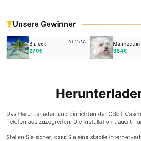
Unsere Gewinner
01:12:02
Velvet
Bialecki
44€
270€
Herunterladen
Das Herunterladen und Einrichten der CBET Casino
Telefon aus zuzugreifen. Die Installation dauert nu
Stellen Sie sicher, dass Sie eine stabile Interne