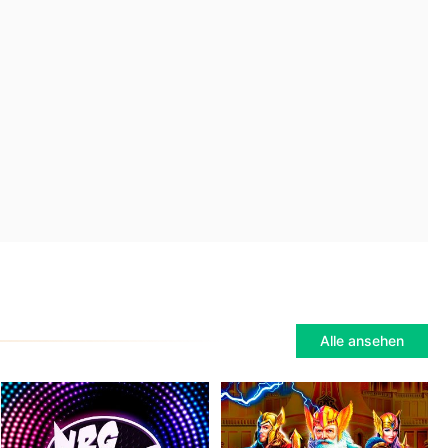
Alle ansehen