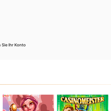
n Sie Ihr Konto