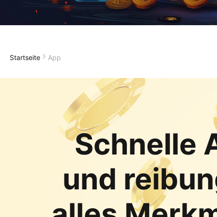
Startseite
App
Schnelle 
und reibun
alles Merkm