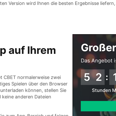
ten Version wird Ihnen die besten Ergebnisse liefern,
Große
pp auf Ihrem
Das Angebot is
5
2
:
tet CBET normalerweise zwei
tiges Spielen über den Browser
runterladen können, stellen Sie
Stunden
M
nd keine anderen Dateien
Sie zum App-Bereich und folgen