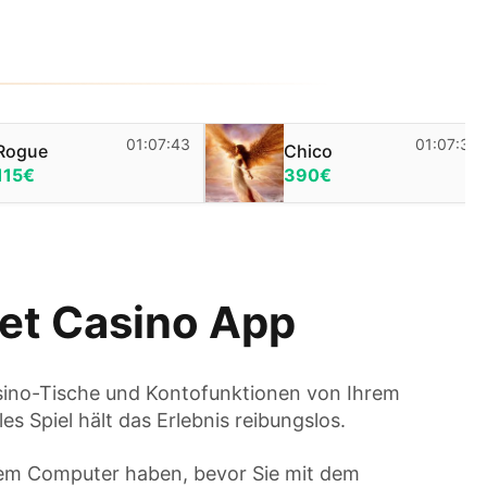
01:07:54
01:07:43
Cannon
Rogue
465€
115€
bet Casino App
asino-Tische und Kontofunktionen von Ihrem
es Spiel hält das Erlebnis reibungslos.
Ihrem Computer haben, bevor Sie mit dem