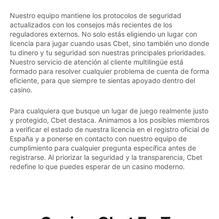
Nuestro equipo mantiene los protocolos de seguridad
actualizados con los consejos más recientes de los
reguladores externos. No solo estás eligiendo un lugar con
licencia para jugar cuando usas Cbet, sino también uno donde
tu dinero y tu seguridad son nuestras principales prioridades.
Nuestro servicio de atención al cliente multilingüe está
formado para resolver cualquier problema de cuenta de forma
eficiente, para que siempre te sientas apoyado dentro del
casino.
Para cualquiera que busque un lugar de juego realmente justo
y protegido, Cbet destaca. Animamos a los posibles miembros
a verificar el estado de nuestra licencia en el registro oficial de
España y a ponerse en contacto con nuestro equipo de
cumplimiento para cualquier pregunta específica antes de
registrarse. Al priorizar la seguridad y la transparencia, Cbet
redefine lo que puedes esperar de un casino moderno.