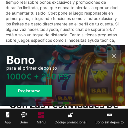
tiempo real sobre bonos exclusivos y promociones de
duración limitada, para que nunca te pierdas la oportunidad
de aumentar tu saldo. Cbet pone el juego responsable en
primer plano, integrando funciones como la autoexclusión y
los límites de gasto directamente en el perfil de tu cuenta. Si
alguna vez necesitas ayuda, nuestro chat de soporte 24/7
está a solo un toque de distancia. Tanto si tienes preguntas
sobre juegos específicos como si necesitas ayuda técnica,
nuestro equipo ofrece soluciones inmediatas y claras. Elige
Cbet en tu teléfono para experimentar un entorno dinámico
Bono
de calidad de casino dondequiera que estés.
para el primer depósito
¡Únete A Los Eventos
1000€ + 250 FS
Especiales De Casino
Registrarse
Cbet: Gana En Grande
Con Las Festividades De
España!
App
Bono
Código promocional
Bono sin depósito
Menú