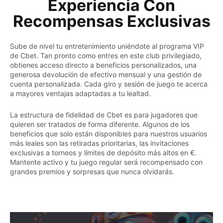
Experiencia Con
Recompensas Exclusivas
Sube de nivel tu entretenimiento uniéndote al programa VIP
de Cbet. Tan pronto como entres en este club privilegiado,
obtienes acceso directo a beneficios personalizados, una
generosa devolución de efectivo mensual y una gestión de
cuenta personalizada. Cada giro y sesión de juego te acerca
a mayores ventajas adaptadas a tu lealtad.
La estructura de fidelidad de Cbet es para jugadores que
quieren ser tratados de forma diferente. Algunos de los
beneficios que solo están disponibles para nuestros usuarios
más leales son las retiradas prioritarias, las invitaciones
exclusivas a torneos y límites de depósito más altos en €.
Mantente activo y tu juego regular será recompensado con
grandes premios y sorpresas que nunca olvidarás.