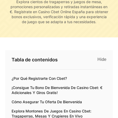
Explora cientos de tragaperras y juegos de mesa,
promociones personalizadas y retiradas instantáneas en
€. Regístrate en Casino Cbet Online España para obtener
bonos exclusivos, verificación rápida y una experiencia
de juego que se adapta a tus necesidades.
Tabla de contenidos
Hide
¿Por Qué Registrarte Con Cbet?
¡Consigue Tu Bono De Bienvenida De Casino Cbet: €
Adicionales Y Giros Gratis!
Cómo Asegurar Tu Oferta De Bienvenida
Explora Montones De Juegos En Casino Cbet:
Tragaperras, Mesas Y Crupieres En Vivo