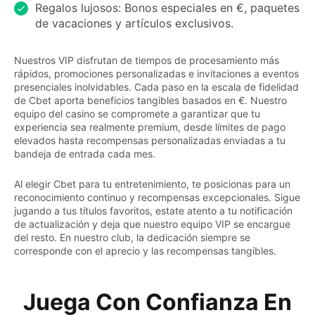
Regalos lujosos: Bonos especiales en €, paquetes
de vacaciones y artículos exclusivos.
Nuestros VIP disfrutan de tiempos de procesamiento más
rápidos, promociones personalizadas e invitaciones a eventos
presenciales inolvidables. Cada paso en la escala de fidelidad
de Cbet aporta beneficios tangibles basados en €. Nuestro
equipo del casino se compromete a garantizar que tu
experiencia sea realmente premium, desde límites de pago
elevados hasta recompensas personalizadas enviadas a tu
bandeja de entrada cada mes.
Al elegir Cbet para tu entretenimiento, te posicionas para un
reconocimiento continuo y recompensas excepcionales. Sigue
jugando a tus títulos favoritos, estate atento a tu notificación
de actualización y deja que nuestro equipo VIP se encargue
del resto. En nuestro club, la dedicación siempre se
corresponde con el aprecio y las recompensas tangibles.
Juega Con Confianza En