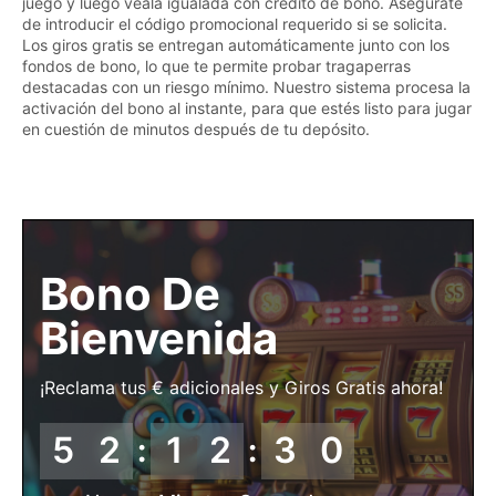
juego y luego véala igualada con crédito de bono. Asegúrate
de introducir el código promocional requerido si se solicita.
Los giros gratis se entregan automáticamente junto con los
fondos de bono, lo que te permite probar tragaperras
destacadas con un riesgo mínimo. Nuestro sistema procesa la
activación del bono al instante, para que estés listo para jugar
en cuestión de minutos después de tu depósito.
Bono De
Bienvenida
¡Reclama tus € adicionales y Giros Gratis ahora!
5
2
1
2
2
8
:
: