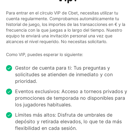
Para entrar en el círculo VIP de Cbet, necesitas utilizar tu
cuenta regularmente. Comprobamos automáticamente tu
historial de juego, los importes de las transacciones en € y la
frecuencia con la que juegas a lo largo del tiempo. Nuestro
equipo te enviará una invitación personal una vez que
alcances el nivel requerido. No necesitas solicitarlo.
Como VIP, puedes esperar lo siguiente:
Gestor de cuenta para ti: Tus preguntas y
solicitudes se atienden de inmediato y con
prioridad.
Eventos exclusivos: Acceso a torneos privados y
promociones de temporada no disponibles para
los jugadores habituales.
Límites más altos: Disfruta de umbrales de
depósito y retirada elevados, lo que te da más
flexibilidad en cada sesión.