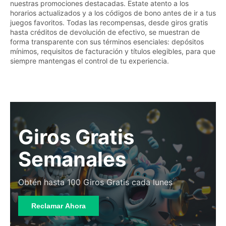
nuestras promociones destacadas. Estate atento a los
horarios actualizados y a los códigos de bono antes de ir a tus
juegos favoritos. Todas las recompensas, desde giros gratis
hasta créditos de devolución de efectivo, se muestran de
forma transparente con sus términos esenciales: depósitos
mínimos, requisitos de facturación y títulos elegibles, para que
siempre mantengas el control de tu experiencia.
Giros Gratis
Semanales
Obtén hasta 100 Giros Gratis cada lunes
Reclamar Ahora