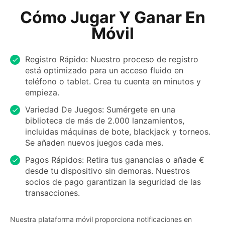
Cómo Jugar Y Ganar En
Móvil
Registro Rápido: Nuestro proceso de registro
está optimizado para un acceso fluido en
teléfono o tablet. Crea tu cuenta en minutos y
empieza.
Variedad De Juegos: Sumérgete en una
biblioteca de más de 2.000 lanzamientos,
incluidas máquinas de bote, blackjack y torneos.
Se añaden nuevos juegos cada mes.
Pagos Rápidos: Retira tus ganancias o añade €
desde tu dispositivo sin demoras. Nuestros
socios de pago garantizan la seguridad de las
transacciones.
Nuestra plataforma móvil proporciona notificaciones en