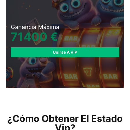
Ganancia Máxima
71400 €
Unirse A VIP
¿Cómo Obtener El Estado
Vip?