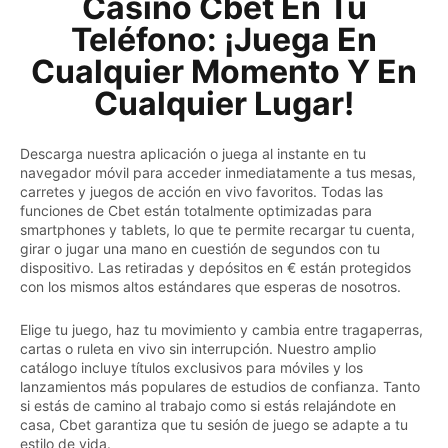
Casino Cbet En Tu
Teléfono: ¡Juega En
Cualquier Momento Y En
Cualquier Lugar!
Descarga nuestra aplicación o juega al instante en tu
navegador móvil para acceder inmediatamente a tus mesas,
carretes y juegos de acción en vivo favoritos. Todas las
funciones de Cbet están totalmente optimizadas para
smartphones y tablets, lo que te permite recargar tu cuenta,
girar o jugar una mano en cuestión de segundos con tu
dispositivo. Las retiradas y depósitos en € están protegidos
con los mismos altos estándares que esperas de nosotros.
Elige tu juego, haz tu movimiento y cambia entre tragaperras,
cartas o ruleta en vivo sin interrupción. Nuestro amplio
catálogo incluye títulos exclusivos para móviles y los
lanzamientos más populares de estudios de confianza. Tanto
si estás de camino al trabajo como si estás relajándote en
casa, Cbet garantiza que tu sesión de juego se adapte a tu
estilo de vida.