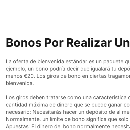
Bonos Por Realizar Un
La oferta de bienvenida estándar es un paquete que
ejemplo, un bono podría decir que igualará tu dep
menos €20. Los giros de bono en ciertas tragamon
bienvenida.
Los giros deben tratarse como una característica 
cantidad máxima de dinero que se puede ganar con
necesario: Necesitarás hacer un depósito de al me
Normalmente, un límite de bono significa que solo
Apuestas: El dinero del bono normalmente necesit