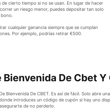
 de cierto tiempo si no se usan. En lugar de hacer
 correr un riesgo menor, puedes depositar tan solo
l bono.
tirar cualquier ganancia siempre que se cumplan
iones. Por ejemplo, podrías retirar €500.
 Bienvenida De Cbet Y
e Bienvenida De CBET. Es así de fácil. Solo abre una 
donde introduces un código de cupón si hay uno dispo
 asegurarte de no perderlo.