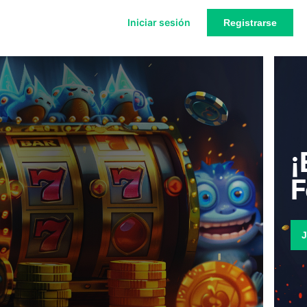
Iniciar sesión
Registrarse
¡
F
J