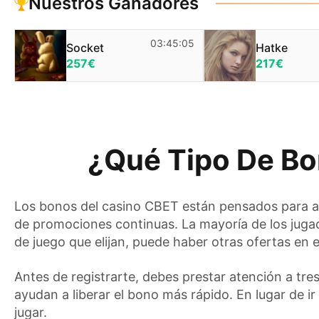
Nuestros Ganadores
03:45:08
Wlascikt
Socket
358€
257€
¿Qué Tipo De Bo
Los bonos del casino CBET están pensados para ay
de promociones continuas. La mayoría de los jugad
de juego que elijan, puede haber otras ofertas en 
Antes de registrarte, debes prestar atención a tre
ayudan a liberar el bono más rápido. En lugar de ir
jugar.