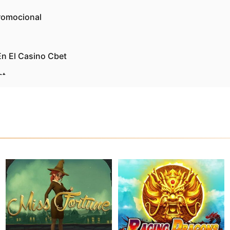
romocional
En El Casino Cbet
et
El Casino Cbet
Para El Bono De Cbet
e Recarga, Devoluciones De Efectivo, Giros Gratis Y Prog
Bancarias Y Criptomonedas Son Todas Formas Rápidas De D
nto Se Puede Retirar