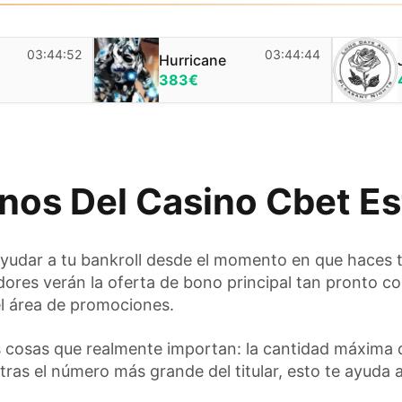
03:45:05
03:44:52
Hatke
217€
nos Del Casino Cbet Es
udar a tu bankroll desde el momento en que haces tu
ores verán la oferta de bono principal tan pronto c
el área de promociones.
s cosas que realmente importan: la cantidad máxima d
 tras el número más grande del titular, esto te ayuda 