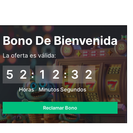
Bono De Bienvenida
La oferta es válida:
5
2
1
2
3
0
:
:
Horas
Minutos
Segundos
Reclamar Bono