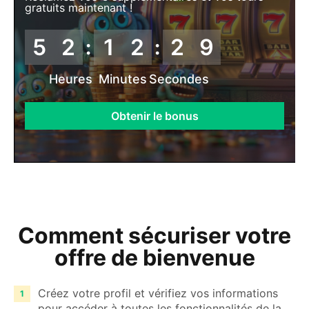
gratuits maintenant !
5
2
1
2
2
8
:
:
Heures
Minutes
Secondes
Obtenir le bonus
Comment sécuriser votre
offre de bienvenue
Créez votre profil et vérifiez vos informations
pour accéder à toutes les fonctionnalités de la