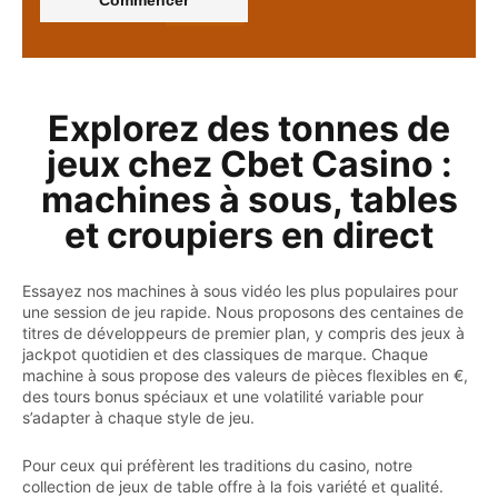
Commencer
Explorez des tonnes de
jeux chez Cbet Casino :
machines à sous, tables
et croupiers en direct
Essayez nos machines à sous vidéo les plus populaires pour
une session de jeu rapide. Nous proposons des centaines de
titres de développeurs de premier plan, y compris des jeux à
jackpot quotidien et des classiques de marque. Chaque
machine à sous propose des valeurs de pièces flexibles en €,
des tours bonus spéciaux et une volatilité variable pour
s’adapter à chaque style de jeu.
Pour ceux qui préfèrent les traditions du casino, notre
collection de jeux de table offre à la fois variété et qualité.