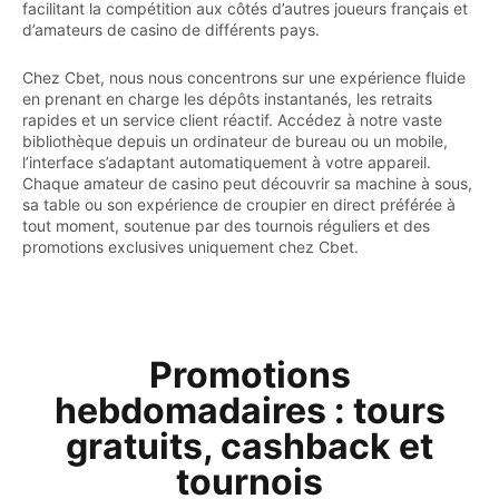
facilitant la compétition aux côtés d’autres joueurs français et
d’amateurs de casino de différents pays.
Chez Cbet, nous nous concentrons sur une expérience fluide
en prenant en charge les dépôts instantanés, les retraits
rapides et un service client réactif. Accédez à notre vaste
bibliothèque depuis un ordinateur de bureau ou un mobile,
l’interface s’adaptant automatiquement à votre appareil.
Chaque amateur de casino peut découvrir sa machine à sous,
sa table ou son expérience de croupier en direct préférée à
tout moment, soutenue par des tournois réguliers et des
promotions exclusives uniquement chez Cbet.
Promotions
hebdomadaires : tours
gratuits, cashback et
tournois