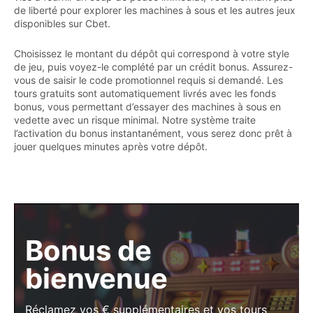
de liberté pour explorer les machines à sous et les autres jeux
disponibles sur Cbet.
Choisissez le montant du dépôt qui correspond à votre style
de jeu, puis voyez-le complété par un crédit bonus. Assurez-
vous de saisir le code promotionnel requis si demandé. Les
tours gratuits sont automatiquement livrés avec les fonds
bonus, vous permettant d’essayer des machines à sous en
vedette avec un risque minimal. Notre système traite
l’activation du bonus instantanément, vous serez donc prêt à
jouer quelques minutes après votre dépôt.
Bonus de
bienvenue
Réclamez vos € supplémentaires et vos tours