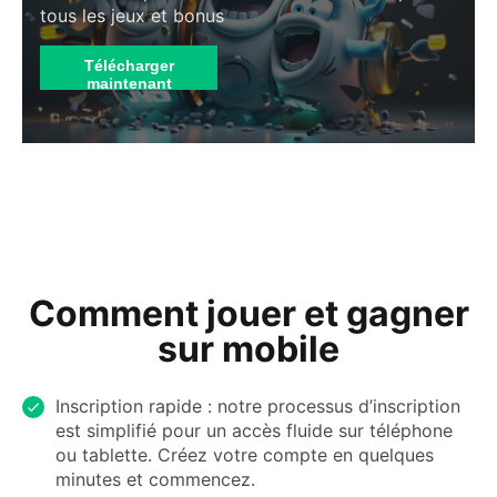
tous les jeux et bonus
Télécharger
maintenant
Comment jouer et gagner
sur mobile
Inscription rapide : notre processus d’inscription
est simplifié pour un accès fluide sur téléphone
ou tablette. Créez votre compte en quelques
minutes et commencez.