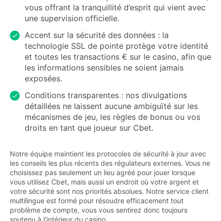
vous offrant la tranquillité d’esprit qui vient avec
une supervision officielle.
Accent sur la sécurité des données : la
technologie SSL de pointe protège votre identité
et toutes les transactions € sur le casino, afin que
les informations sensibles ne soient jamais
exposées.
Conditions transparentes : nos divulgations
détaillées ne laissent aucune ambiguïté sur les
mécanismes de jeu, les règles de bonus ou vos
droits en tant que joueur sur Cbet.
Notre équipe maintient les protocoles de sécurité à jour avec
les conseils les plus récents des régulateurs externes. Vous ne
choisissez pas seulement un lieu agréé pour jouer lorsque
vous utilisez Cbet, mais aussi un endroit où votre argent et
votre sécurité sont nos priorités absolues. Notre service client
multilingue est formé pour résoudre efficacement tout
problème de compte, vous vous sentirez donc toujours
soutenu à l’intérieur du casino.