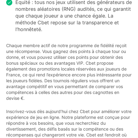
Équité : tous nos jeux utilisent des générateurs de
nombres aléatoires (RNG) audités, ce qui garantit
que chaque joueur a une chance égale. La
méthode Cbet repose sur la transparence et
l’honnêteté.
Chaque membre actif de notre programme de fidélité reçoit
une récompense. Vous gagnez des points à chaque tour ou
donne, et vous pouvez utiliser ces points pour obtenir des
bonus spéciaux ou des avantages VIP. Cbet propose
également des promotions locales réservées aux joueurs de
France, ce qui rend l’expérience encore plus intéressante pour
les joueurs fidèles. Des tournois réguliers vous offrent un
avantage compétitif en vous permettant de comparer vos
compétences à celles des autres pour des cagnottes en
devise €.
Inscrivez-vous dès aujourd’hui chez Cbet pour améliorer votre
expérience de jeu en ligne. Notre plateforme est conçue pour
répondre à vos besoins, que vous recherchiez du
divertissement, des défis basés sur la compétence ou des
récompenses qui changeront votre vie. Cbet est l’endroit où