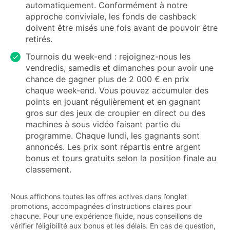
automatiquement. Conformément à notre
approche conviviale, les fonds de cashback
doivent être misés une fois avant de pouvoir être
retirés.
Tournois du week-end : rejoignez-nous les
vendredis, samedis et dimanches pour avoir une
chance de gagner plus de 2 000 € en prix
chaque week-end. Vous pouvez accumuler des
points en jouant régulièrement et en gagnant
gros sur des jeux de croupier en direct ou des
machines à sous vidéo faisant partie du
programme. Chaque lundi, les gagnants sont
annoncés. Les prix sont répartis entre argent
bonus et tours gratuits selon la position finale au
classement.
Nous affichons toutes les offres actives dans l’onglet
promotions, accompagnées d’instructions claires pour
chacune. Pour une expérience fluide, nous conseillons de
vérifier l’éligibilité aux bonus et les délais. En cas de question,