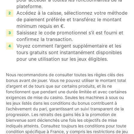
plateforme.
Accédez à la caisse, sélectionnez votre méthode
de paiement préférée et transférez le montant
minimum requis en €.
Saisissez le code promotionnel s’il est fourni et
confirmez la transaction.
Voyez comment l’argent supplémentaire et les
tours gratuits sont instantanément disponibles
pour une utilisation sur les jeux éligibles.
Nous recommandons de consulter toutes les règles clés des
bonus avant de jouer. Vous ne pouvez utiliser le montant total
d’argent et de tours que sur certains produits, et ils ne
fonctionnent que pendant une durée limitée et avec certaines
exigences de mise du casino. Seules les machines à sous ou
les jeux listés dans les conditions du bonus contribuent à
l’achèvement du pari, garantissant un suivi transparent de la
progression. Les retraits des gains liés à la promotion de
bienvenue sont déclenchés une fois les objectifs de mise
indiqués atteints. Consultez toujours les conditions pour toute
condition spécifique à France, y compris les restrictions de jeu