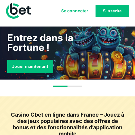
Se connecter
S'inscrire
Entrez dans la
Fortune !
Jouer maintenant
Casino Cbet en ligne dans France – Jouez à
des jeux populaires avec des offres de
bonus et des fonctionnalités d’application
mobile