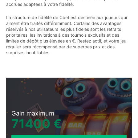
accrues adaptées à votre fidélité.
La structure de fidélité de Cbet est destinée aux joueurs qui
aiment être traités différemment. Certains des avantages
réservés à nos utilisateurs les plus fidèles sont les retraits
prioritaires, les invitations à des tournois exclusifs et des
limites de dépôt plus élevées en €. Restez actif, et votre jeu
régulier sera récompensé par de superbes prix et des
surprises inoubliables.
Gain maximum
71400 €