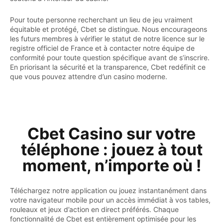
Pour toute personne recherchant un lieu de jeu vraiment
équitable et protégé, Cbet se distingue. Nous encourageons
les futurs membres à vérifier le statut de notre licence sur le
registre officiel de France et à contacter notre équipe de
conformité pour toute question spécifique avant de s’inscrire.
En priorisant la sécurité et la transparence, Cbet redéfinit ce
que vous pouvez attendre d’un casino moderne.
Cbet Casino sur votre
téléphone : jouez à tout
moment, n’importe où !
Téléchargez notre application ou jouez instantanément dans
votre navigateur mobile pour un accès immédiat à vos tables,
rouleaux et jeux d’action en direct préférés. Chaque
fonctionnalité de Cbet est entièrement optimisée pour les