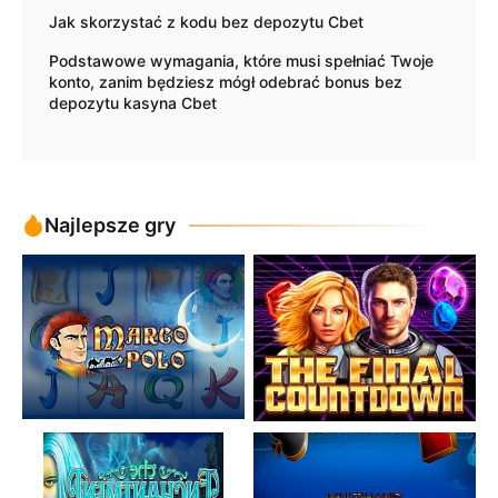
Jak skorzystać z kodu bez depozytu Cbet
Podstawowe wymagania, które musi spełniać Twoje
konto, zanim będziesz mógł odebrać bonus bez
depozytu kasyna Cbet
Wymagania dotyczące obrotu i warunki bonusu
Jak dokonać wpłaty w kasynie Cbet, aby otrzymać
więcej ofert bonusowych
Najlepsze gry
Szybkie wypłaty: czasy wypłat, opłaty i minimalna
kwota wypłaty
Bonus bez depozytu kasyna Cbet
Ważne zasady, aby sprawdzić, czy się kwalifikujesz