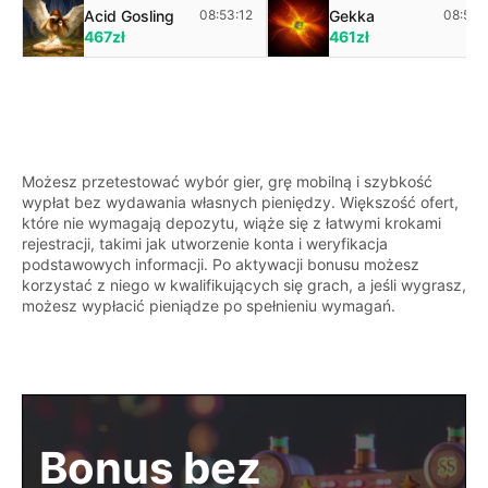
Acid Gosling
08:53:12
Gekka
08:53:
467zł
461zł
Możesz przetestować wybór gier, grę mobilną i szybkość
wypłat bez wydawania własnych pieniędzy. Większość ofert,
które nie wymagają depozytu, wiąże się z łatwymi krokami
rejestracji, takimi jak utworzenie konta i weryfikacja
podstawowych informacji. Po aktywacji bonusu możesz
korzystać z niego w kwalifikujących się grach, a jeśli wygrasz,
możesz wypłacić pieniądze po spełnieniu wymagań.
Bonus bez