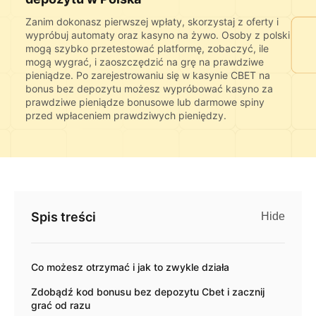
Zanim dokonasz pierwszej wpłaty, skorzystaj z oferty i
wypróbuj automaty oraz kasyno na żywo. Osoby z polski
mogą szybko przetestować platformę, zobaczyć, ile
mogą wygrać, i zaoszczędzić na grę na prawdziwe
pieniądze. Po zarejestrowaniu się w kasynie CBET na
bonus bez depozytu możesz wypróbować kasyno za
prawdziwe pieniądze bonusowe lub darmowe spiny
przed wpłaceniem prawdziwych pieniędzy.
Spis treści
Hide
Co możesz otrzymać i jak to zwykle działa
Zdobądź kod bonusu bez depozytu Cbet i zacznij
grać od razu