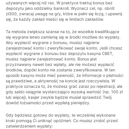
używanych więcej niż raz. W praktyce traktuj bonus bez
depozytu jako oddzielny bankroll. Wyznacz cel, np. obrót
zł300, zwracaj uwagę na gry, które w pełni się liczą, i upewnij
się, że każdy zakład mieści się w limitach zakładów.
Ta metoda zwiększa szanse na to, że wszelkie kwalifikujące
się wygrane łatwo zamienią się w środki możliwe do wypłaty.
Aby wypłacić wygrane z bonusu, musisz najpierw
zarejestrować konto i zweryfikować swoje konto. Jeśli chcesz
wypłacić wygrane z bonusu bez depozytu kasyna CBET,
musisz najpierw zarejestrować konto. Bonus jest
przyznawany nawet bez wpłaty, ale nie możesz wypłacić
środków, dopóki konto nie zostanie zweryfikowane. W ten
sposób kasyno może mieć pewność, że informacje o płatności
są prawdziwe, a aktywność na koncie jest rzeczywista. W
praktyce oznacza to, że możesz grać zaraz po rejestracji, ale
gdy saldo osiągnie wystarczająco wysoką wartość (np. 100 zł
lub więcej), kasjer zwykle będzie musiał sprawdzić Twój
dowód tożsamości przed wypłatą pieniędzy.
Gdy będziesz gotowy do wypłaty, te wcześniej wykonane
kroki pomogą Ci uniknąć opóźnień. Co musisz zrobić przed
zatwierdzeniem wypłaty: