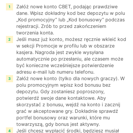
Załóż nowe konto CBET, podając prawdziwe
dane. Wpisz dokładny kod bez depozytu w polu
„Kod promocyjny” lub „Kod bonusowy” podczas
rejestracji. Zrób to przed zakończeniem
tworzenia konta.
Jeśli masz już konto, możesz ręcznie wkleić kod
w sekcji Promocje w profilu lub w obszarze
kasjera. Nagroda jest zwykle wysyłana
automatycznie po przesłaniu, ale czasem może
być konieczne wcześniejsze potwierdzenie
adresu e-mail lub numeru telefonu.
Załóż nowe konto (tylko dla nowych graczy). W
polu promocyjnym wpisz kod bonusu bez
depozytu. Gdy zostaniesz poproszony,
potwierdź swoje dane kontaktowe. Aby
skorzystać z bonusu, wejdź na konto i zacznij
grać w akceptowane gry. Dokładnie sprawdź
portfel bonusowy oraz warunki, które mu
towarzyszą, gdy bonus jest aktywny.
Jeśli chcesz wypłacić środki, będziesz musiał