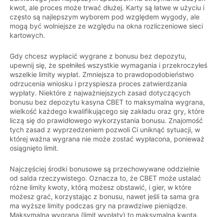
kwot, ale proces może trwać dłużej. Karty są łatwe w użyciu i
często są najlepszym wyborem pod względem wygody, ale
mogą być wolniejsze ze względu na okna rozliczeniowe sieci
kartowych.
Gdy chcesz wypłacić wygrane z bonusu bez depozytu,
upewnij się, że spełniłeś wszystkie wymagania i przekroczyłeś
wszelkie limity wypłat. Zmniejsza to prawdopodobieństwo
odrzucenia wniosku i przyspiesza proces zatwierdzania
wypłaty. Niektóre z najważniejszych zasad dotyczących
bonusu bez depozytu kasyna CBET to maksymalna wygrana,
wielkość każdego kwalifikującego się zakładu oraz gry, które
liczą się do prawidłowego wykorzystania bonusu. Znajomość
tych zasad z wyprzedzeniem pozwoli Ci uniknąć sytuacji, w
której ważna wygrana nie może zostać wypłacona, ponieważ
osiągnięto limit.
Najczęściej środki bonusowe są przechowywane oddzielnie
od salda rzeczywistego. Oznacza to, że CBET może ustalać
różne limity kwoty, którą możesz obstawić, i gier, w które
możesz grać, korzystając z bonusu, nawet jeśli ta sama gra
ma wyższe limity podczas gry na prawdziwe pieniądze.
Maksymalna wygrana (limit wypłaty) to maksymalna kwota,