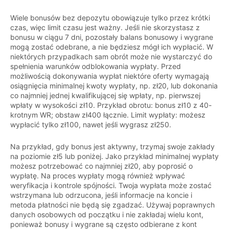
Wiele bonusów bez depozytu obowiązuje tylko przez krótki
czas, więc limit czasu jest ważny. Jeśli nie skorzystasz z
bonusu w ciągu 7 dni, pozostały balans bonusowy i wygrane
mogą zostać odebrane, a nie będziesz mógł ich wypłacić. W
niektórych przypadkach sam obrót może nie wystarczyć do
spełnienia warunków odblokowania wypłaty. Przed
możliwością dokonywania wypłat niektóre oferty wymagają
osiągnięcia minimalnej kwoty wypłaty, np. zł20, lub dokonania
co najmniej jednej kwalifikującej się wpłaty, np. pierwszej
wpłaty w wysokości zł10. Przykład obrotu: bonus zł10 z 40-
krotnym WR; obstaw zł400 łącznie. Limit wypłaty: możesz
wypłacić tylko zł100, nawet jeśli wygrasz zł250.
Na przykład, gdy bonus jest aktywny, trzymaj swoje zakłady
na poziomie zł5 lub poniżej. Jako przykład minimalnej wypłaty
możesz potrzebować co najmniej zł20, aby poprosić o
wypłatę. Na proces wypłaty mogą również wpływać
weryfikacja i kontrole spójności. Twoja wypłata może zostać
wstrzymana lub odrzucona, jeśli informacje na koncie i
metoda płatności nie będą się zgadzać. Używaj poprawnych
danych osobowych od początku i nie zakładaj wielu kont,
ponieważ bonusy i wygrane są często odbierane z kont