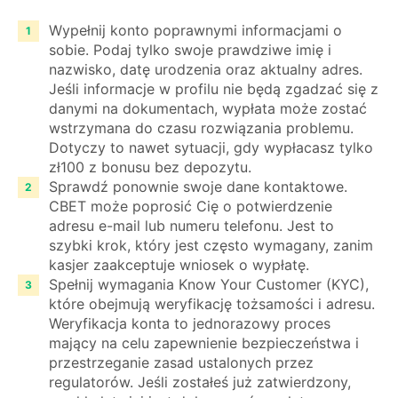
Wypełnij konto poprawnymi informacjami o
sobie. Podaj tylko swoje prawdziwe imię i
nazwisko, datę urodzenia oraz aktualny adres.
Jeśli informacje w profilu nie będą zgadzać się z
danymi na dokumentach, wypłata może zostać
wstrzymana do czasu rozwiązania problemu.
Dotyczy to nawet sytuacji, gdy wypłacasz tylko
zł100 z bonusu bez depozytu.
Sprawdź ponownie swoje dane kontaktowe.
CBET może poprosić Cię o potwierdzenie
adresu e-mail lub numeru telefonu. Jest to
szybki krok, który jest często wymagany, zanim
kasjer zaakceptuje wniosek o wypłatę.
Spełnij wymagania Know Your Customer (KYC),
które obejmują weryfikację tożsamości i adresu.
Weryfikacja konta to jednorazowy proces
mający na celu zapewnienie bezpieczeństwa i
przestrzeganie zasad ustalonych przez
regulatorów. Jeśli zostałeś już zatwierdzony,