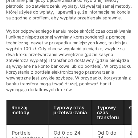
przelanie pieniędzy będzie zależał od wybranej metody
płatności po zatwierdzeniu wypłaty. Używaj tej samej metody,
której użyłeś do wpłaty, i upewnij się, że informacje na koncie
są zgodne z profilem, aby wypłaty przebiegały sprawnie.
Wybór odpowiedniego kanału może skrócić czas oczekiwania
i uniknąć niepotrzebnej wymiany korespondencji z pomocą
techniczną, nawet w przypadku mniejszych kwot, takich jak
wypłata 100 zł. Gdy chcesz wypłacić pieniądze, zwykle są
dwa kroki: przetwarzanie wewnętrzne (gdzie kasyno
zatwierdza wypłatę) i transfer od dostawcy (gdzie pieniądze
są wysyłane na konto bankowe lub do portfela). W przypadku
korzystania z portfela elektronicznego przetwarzanie
wewnętrzne jest zwykle szybsze. W przypadku korzystania z
banku transfery mogą trwać dłużej, ponieważ banki
wymagają dodatkowych kroków.
Rodzaj
Typowy czas
Typowy
Opł
metody
przetwarzania
czas
transferu
Portfele
Od 0 do 24
Od 0 do
Zaz
elektroniczne
godzin
24