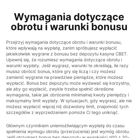
Wymagania dotyczące
obrotu i warunki bonusu
Przejrzyj wymagania dotyczące obrotu i warunki bonusu,
które wpływają na wypłatę, zanim spróbujesz wypłacić
jakiekolwiek wygrane z bonusu bez depozytu kasyna CBET.
Upewnij się, że rozumiesz wymagania dotyczące obrotu i
warunki wypłaty. Jeśli wygrasz, warunki te określają, ile razy
musisz obrócić bonus, które gry się liczą i czy możesz
zamienić wygrane na prawdziwe pieniądze, które możesz
wypłacić. Bonus bez depozytu może wydawać się korzystny,
ale aby go wypłacić, zwykle trzeba spełnić określone
wymagania, takie jak obrócenie minimalnej kwoty pieniędzy i
maksymalny limit wypłaty. W sytuacjach, gdy wygrasz, ale nie
możesz wypłacić więcej niż dozwolony limit, znajomość tych
szczegółów z wyprzedzeniem pomoże Ci tego uniknąć.
Głównym czynnikiem uniemożliwiającym wypłatę do czasu
spełnienia wymogu obrotu (przerzucenia) jest wymóg obrotu.
Jeśli otrzymasz bonus bez depozytu w wysokości zł10 z 30-