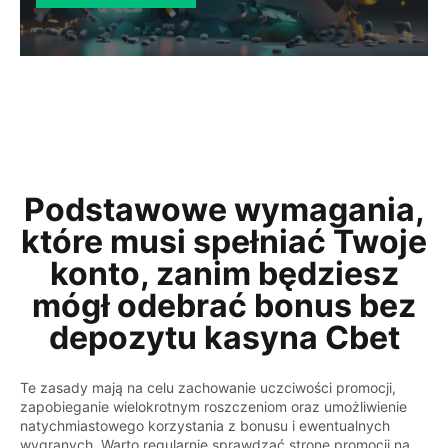
Podstawowe wymagania,
które musi spełniać Twoje
konto, zanim będziesz
mógł odebrać bonus bez
depozytu kasyna Cbet
Te zasady mają na celu zachowanie uczciwości promocji,
zapobieganie wielokrotnym roszczeniom oraz umożliwienie
natychmiastowego korzystania z bonusu i ewentualnych
wygranych. Warto regularnie sprawdzać stronę promocji na