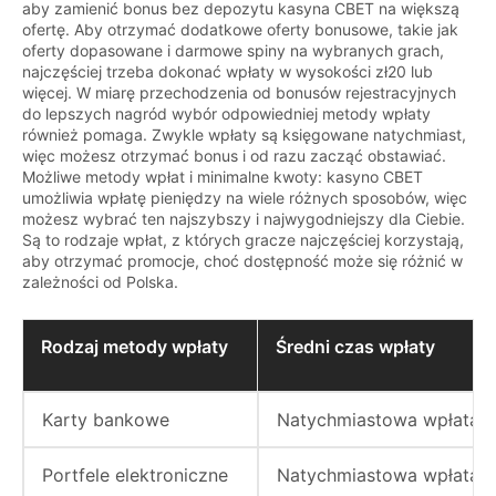
aby zamienić bonus bez depozytu kasyna CBET na większą
ofertę. Aby otrzymać dodatkowe oferty bonusowe, takie jak
oferty dopasowane i darmowe spiny na wybranych grach,
najczęściej trzeba dokonać wpłaty w wysokości zł20 lub
więcej. W miarę przechodzenia od bonusów rejestracyjnych
do lepszych nagród wybór odpowiedniej metody wpłaty
również pomaga. Zwykle wpłaty są księgowane natychmiast,
więc możesz otrzymać bonus i od razu zacząć obstawiać.
Możliwe metody wpłat i minimalne kwoty: kasyno CBET
umożliwia wpłatę pieniędzy na wiele różnych sposobów, więc
możesz wybrać ten najszybszy i najwygodniejszy dla Ciebie.
Są to rodzaje wpłat, z których gracze najczęściej korzystają,
aby otrzymać promocje, choć dostępność może się różnić w
zależności od Polska.
Rodzaj metody wpłaty
Średni czas wpłaty
Karty bankowe
Natychmiastowa wpłata
Portfele elektroniczne
Natychmiastowa wpłata