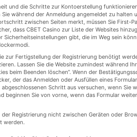
it und die Schritte zur Kontoerstellung funktioniere
um Sie während der Anmeldung angemeldet zu halten 
ortschritt zwischen Seiten merkt, müssen Sie First-
icher, dass CBET Casino zur Liste der Websites hinzug
 Sicherheitseinstellungen gibt, die im Weg sein kön
lockermodi.
die zur Fertigstellung der Registrierung benötigt wer
fizieren. Lassen Sie die Website zumindest während
okies beim Beenden löschen“. Wenn der Bestätigungssc
cker, der das Anmelden oder Ausfüllen eines Formula
en abgeschlossenen Schritt aus versuchen, wenn Sie
d beginnen Sie von vorne, wenn das Formular weiterhi
 der Registrierung nicht zwischen Geräten oder Brow
t werden.