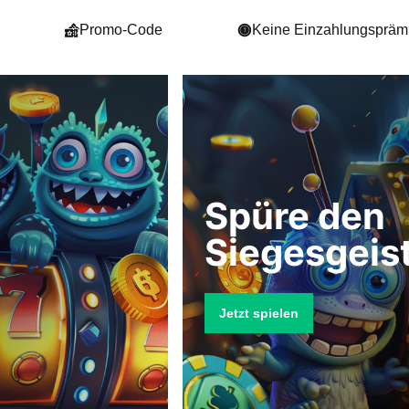
Promo-Code
Keine Einzahlungspräm
Spüre den
Siegesgeist
Jetzt spielen