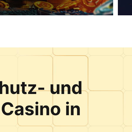
chutz- und
 Casino in