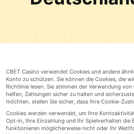
CBET Casino verwendet Cookies und andere ähnlich
Konto zu schützen. Sie können die Cookies, die wi
Richtlinie lesen. Sie stimmen der Verwendung von 
helfen, Zahlungen sicher zu halten und sicherzus
möchten, stellen Sie sicher, dass Ihre Cookie-Zusti
Cookies werden verwendet, um Ihre Kontoaktivität
Opt-in, Ihre Einzahlung und Ihr Spielverhalten die
funktionieren möglicherweise nicht oder Ihr Wettf