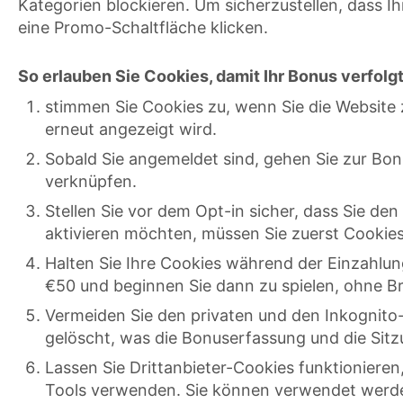
Kategorien blockieren. Um sicherzustellen, dass Ihr
eine Promo-Schaltfläche klicken.
So erlauben Sie Cookies, damit Ihr Bonus verfol
stimmen Sie Cookies zu, wenn Sie die Websit
erneut angezeigt wird.
Sobald Sie angemeldet sind, gehen Sie zur Bon
verknüpfen.
Stellen Sie vor dem Opt-in sicher, dass Sie 
aktivieren möchten, müssen Sie zuerst Cookies 
Halten Sie Ihre Cookies während der Einzahlung
€50 und beginnen Sie dann zu spielen, ohne 
Vermeiden Sie den privaten und den Inkognito
gelöscht, was die Bonuserfassung und die Si
Lassen Sie Drittanbieter-Cookies funktionieren
Tools verwenden. Sie können verwendet werde