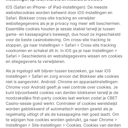
iOS (Safari en iPhone- of iPad-instellingen): De meeste
websitecookies worden beheerd door iOS-instellingen en
Safari. Blokkeer cross-site tracking en verwijder
websitegegevens als je je privacy nog meer wilt beschermen.
Essentiële cookies houden je sessie stabiel terwijl je tussen
game- en kassapagina's beweegt, dus houd ze ingeschakeld
voor de beste casinobeleving. Om cross-site tracking te
stoppen, ga naar Instellingen > Safari > Cross-site tracking
voorkomen en schakel dit in. In iOS ga je naar Instellingen >
Safari > Geschiedenis en websitegegevens wissen om cookies
en sitegegevens te verwijderen.
Als je ingelogd wilt blijven tussen bezoeken, ga naar iOS
Instellingen > Safari en zorg ervoor dat Blokkeer alle cookies
niet is aangevinkt. Android: Chrome en apparaatinstellingen:
Chrome voor Android geeft je veel controle over cookies. Je
kunt bijvoorbeeld cookies van derden blokkeren terwijl je de
noodzakelijke first-party cookies laat werken zodat je CBET
Casino-sessie goed werkt. Controleer of cookies wereldwijd
worden geblokkeerd of automatisch worden gewist als je
regelmatig uitlogt of als de kassapagina niet goed laadt. Om
te wijzigen hoe cookies worden gebruikt, ga naar Chrome >
Instellingen > Site-instellingen > Cookies. Cookies van derden