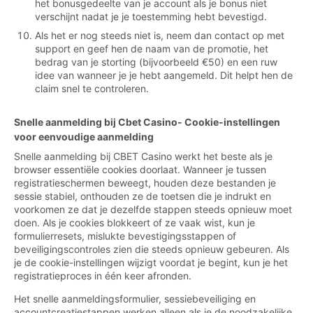
het bonusgedeelte van je account als je bonus niet
verschijnt nadat je je toestemming hebt bevestigd.
Als het er nog steeds niet is, neem dan contact op met
support en geef hen de naam van de promotie, het
bedrag van je storting (bijvoorbeeld €50) en een ruw
idee van wanneer je je hebt aangemeld. Dit helpt hen de
claim snel te controleren.
Snelle aanmelding bij Cbet Casino- Cookie-instellingen
voor eenvoudige aanmelding
Snelle aanmelding bij CBET Casino werkt het beste als je
browser essentiële cookies doorlaat. Wanneer je tussen
registratieschermen beweegt, houden deze bestanden je
sessie stabiel, onthouden ze de toetsen die je indrukt en
voorkomen ze dat je dezelfde stappen steeds opnieuw moet
doen. Als je cookies blokkeert of ze vaak wist, kun je
formulierresets, mislukte bevestigingsstappen of
beveiligingscontroles zien die steeds opnieuw gebeuren. Als
je de cookie-instellingen wijzigt voordat je begint, kun je het
registratieproces in één keer afronden.
Het snelle aanmeldingsformulier, sessiebeveiliging en
accountcreatiestappen werken alleen als je de noodzakelijke