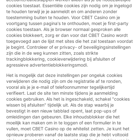
cookies toestaat. Essentiële cookies zijn nodig om je ingelogd
te houden terwijl je je aanmeldt en om anderen zonder
toestemming buiten te houden. Voor CBET Casino om je
voortgang tussen pagina's te onthouden, moet je first-party
cookies toestaan. Als je browser normaal gesproken alle
cookies blokkeert, zorg er dan voor dat CBET Casino wordt
toegevoegd aan de lijst met sites die het zal toestaan voordat
je begint. Controleer of er privacy- of beveiligingsinstellingen
zijn die in de weg kunnen zitten, zoals strikte
trackingblokkering, cookieverwijdering bij afsluiten of
agressieve advertentieblokkeringsmodi.
Het is mogelijk dat deze instellingen per ongeluk cookies
verwijderen die nodig zijn om de registratie af te ronden,
vooral als je je e-mail of telefoonnummer tegelijkertijd
verifieert. Laat de site ten minste tijdens je aanmelding
cookies gebruiken. Als het is ingeschakeld, schakel "cookies
wissen bij afsluiten" tijdelijk uit. Als de stap waarbij je
bevestigt in een nieuw tabblad opent, laat pop-ups of
omleidingen dan gebeuren. Elke inhoudsblokker die het
moeilijk kan maken om in te loggen of een formulier in te
vullen, moet CBET Casino op de whitelist zetten. Je kunt het
opnieuw proberen vanaf de laatste stap die je hebt voltooid