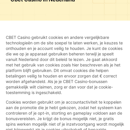
CBET Casino gebruikt cookies en andere vergelijkbare
technologieën om de site soepel te laten werken, je keuzes te
onthouden en je account veilig te houden. Je kunt de cookies
die we op je apparaat gebruiken beheren terwijl je speelt
vanuit Nederland door dit beleid te lezen. Je gaat akkoord
met het gebruik van cookies zoals hier beschreven als je het
platform blijft gebruiken. Dit omvat cookies die helpen
betalingen veilig te houden en ervoor zorgen dat € correct
worden afgehandeld. Als je je CBET Casino-bonussen
gemakkelijk wilt claimen, zorg er dan voor dat je cookie-
toestemming is ingeschakeld.
Cookies worden gebruikt om je accountactiviteit te koppelen
aan de promotie die je hebt gekozen, zodat het systeem kan
controleren of je opt-in, storting en gameplay voldoen aan de
bonusvereisten. Je krijgt de bonus mogelijk niet, je gratis
spins werken mogelijk niet of je inzetvoortgang wordt mogelijk
niet bijgewerkt als je cookies uitschakelt of bepaalde