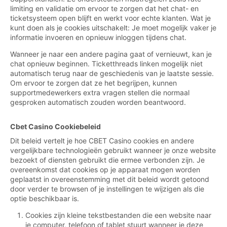
limiting en validatie om ervoor te zorgen dat het chat- en
ticketsysteem open blijft en werkt voor echte klanten. Wat je
kunt doen als je cookies uitschakelt: Je moet mogelijk vaker je
informatie invoeren en opnieuw inloggen tijdens chat.
Wanneer je naar een andere pagina gaat of vernieuwt, kan je
chat opnieuw beginnen. Ticketthreads linken mogelijk niet
automatisch terug naar de geschiedenis van je laatste sessie.
Om ervoor te zorgen dat ze het begrijpen, kunnen
supportmedewerkers extra vragen stellen die normaal
gesproken automatisch zouden worden beantwoord.
Cbet Casino Cookiebeleid
Dit beleid vertelt je hoe CBET Casino cookies en andere
vergelijkbare technologieën gebruikt wanneer je onze website
bezoekt of diensten gebruikt die ermee verbonden zijn. Je
overeenkomst dat cookies op je apparaat mogen worden
geplaatst in overeenstemming met dit beleid wordt getoond
door verder te browsen of je instellingen te wijzigen als die
optie beschikbaar is.
Cookies zijn kleine tekstbestanden die een website naar
je computer, telefoon of tablet stuurt wanneer je deze