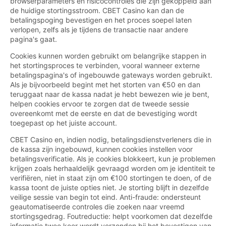
browserparameters en risicocontroles die zijn gekoppeld aan
de huidige stortingsstroom. CBET Casino kan dan de
betalingspoging bevestigen en het proces soepel laten
verlopen, zelfs als je tijdens de transactie naar andere
pagina's gaat.
Cookies kunnen worden gebruikt om belangrijke stappen in
het stortingsproces te verbinden, vooral wanneer externe
betalingspagina's of ingebouwde gateways worden gebruikt.
Als je bijvoorbeeld begint met het storten van €50 en dan
teruggaat naar de kassa nadat je hebt bewezen wie je bent,
helpen cookies ervoor te zorgen dat de tweede sessie
overeenkomt met de eerste en dat de bevestiging wordt
toegepast op het juiste account.
CBET Casino en, indien nodig, betalingsdienstverleners die in
de kassa zijn ingebouwd, kunnen cookies instellen voor
betalingsverificatie. Als je cookies blokkeert, kun je problemen
krijgen zoals herhaaldelijk gevraagd worden om je identiteit te
verifiëren, niet in staat zijn om €100 stortingen te doen, of de
kassa toont de juiste opties niet. Je storting blijft in dezelfde
veilige sessie van begin tot eind. Anti-fraude: ondersteunt
geautomatiseerde controles die zoeken naar vreemd
stortingsgedrag. Foutreductie: helpt voorkomen dat dezelfde
informatie twee keer wordt verzonden bij het bevestigen van