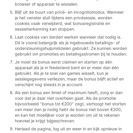
browser of apparaat te wisselen.
Blijf uit de buurt van privé- en incognitomodus. Wanneer
je het venster sluit tijdens een privésessie, worden
cookies vaak verwijderd, wat bonusregistratie en
sessieherkenning kan stoppen.
Laat cookies van derden werken wanneer dat nodig is.
Dit is vooral belangrijk als je ingebouwde betalings- of
ondersteuningshulpmiddelen gebruikt. Ze kunnen worden
gebruikt om promoties en betalingsstromen bij te houden.
Je moet de bonus eerst claimen en starten op één
apparaat als je in Nederland bent en er meer dan één
gebruikt. Als je te snel van games wisselt, kun je
sessiegegevens verliezen, maar de bonus blijft actief en
verschijnt nog steeds in je account.
Als een bonus een limiet of maximum heeft, zorg er dan
voor dat je daar niet overheen gaat. Als de promotie
bijvoorbeeld "bonus tot €200" zegt, verhoogt het storten
van meer dan je nodig hebt de bonus niet boven €200,
en kan het moeilijker voor je worden om uit te rekenen
hoeveel je krijgt bijgeschreven.
Herlaad de pagina, log uit en weer in en kijk opnieuw in