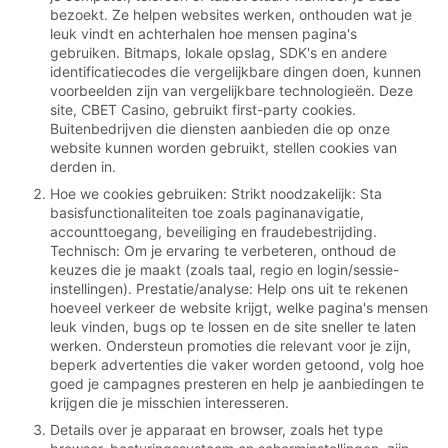
bezoekt. Ze helpen websites werken, onthouden wat je
leuk vindt en achterhalen hoe mensen pagina's
gebruiken. Bitmaps, lokale opslag, SDK's en andere
identificatiecodes die vergelijkbare dingen doen, kunnen
voorbeelden zijn van vergelijkbare technologieën. Deze
site, CBET Casino, gebruikt first-party cookies.
Buitenbedrijven die diensten aanbieden die op onze
website kunnen worden gebruikt, stellen cookies van
derden in.
Hoe we cookies gebruiken: Strikt noodzakelijk: Sta
basisfunctionaliteiten toe zoals paginanavigatie,
accounttoegang, beveiliging en fraudebestrijding.
Technisch: Om je ervaring te verbeteren, onthoud de
keuzes die je maakt (zoals taal, regio en login/sessie-
instellingen). Prestatie/analyse: Help ons uit te rekenen
hoeveel verkeer de website krijgt, welke pagina's mensen
leuk vinden, bugs op te lossen en de site sneller te laten
werken. Ondersteun promoties die relevant voor je zijn,
beperk advertenties die vaker worden getoond, volg hoe
goed je campagnes presteren en help je aanbiedingen te
krijgen die je misschien interesseren.
Details over je apparaat en browser, zoals het type