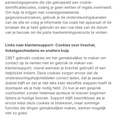
persoonsgegevens die zijn gekoppeld aan cookie-
identificatiecodes, zolang je geen wetten of regels overtreedt.
Om hulp te krijgen met cookiegerelateerde
gegevensverzoeken, gebruik je de ondersteuningskanalen
van de site en voeg je informatie toe zoals het apparaat of de
browser die je hebt gebruikt en een ruw idee van de datum
van je bezoek om de juiste toestemmingsrecords te vinden.
Links naar klantensupport- Cookies voor livechat,
ticketgeschiedenis en snellere hulp
CBET gebruikt cookies om het gemakkelijker te maken om
contact op te nemen met en gebruik te maken van
klantensupport, vooral wanneer je livechat gebruikt of een
helpticket indient. Deze cookies zorgen ervoor dat de
ondersteuningshulpmiddelen correct laden, dat je sessie
stabiel blijft en dat je niet elke keer dezelfde stappen hoeft te
doorlopen als je hulp nodig hebt. Zo kun je een gesprek
voortzetten zonder helemaal opnieuw te hoeven beginnen
tijdens je huidige bezoek. Support blijft beschikbaar als je
ervoor kiest deze cookies te blokkeren, maar sommige
functies die dingen gemakkelijker maken, werken mogelijk
niet zo goed.