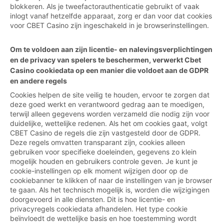
blokkeren. Als je tweefactorauthenticatie gebruikt of vaak
inlogt vanaf hetzelfde apparaat, zorg er dan voor dat cookies
voor CBET Casino zijn ingeschakeld in je browserinstellingen.
Om te voldoen aan zijn licentie- en nalevingsverplichtingen
en de privacy van spelers te beschermen, verwerkt Cbet
Casino cookiedata op een manier die voldoet aan de GDPR
en andere regels
Cookies helpen de site veilig te houden, ervoor te zorgen dat
deze goed werkt en verantwoord gedrag aan te moedigen,
terwijl alleen gegevens worden verzameld die nodig zijn voor
duidelijke, wettelijke redenen. Als het om cookies gaat, volgt
CBET Casino de regels die zijn vastgesteld door de GDPR.
Deze regels omvatten transparant zijn, cookies alleen
gebruiken voor specifieke doeleinden, gegevens zo klein
mogelijk houden en gebruikers controle geven. Je kunt je
cookie-instellingen op elk moment wijzigen door op de
cookiebanner te klikken of naar de instellingen van je browser
te gaan. Als het technisch mogelijk is, worden die wijzigingen
doorgevoerd in alle diensten. Dit is hoe licentie- en
privacyregels cookiedata afhandelen. Het type cookie
beïnvloedt de wettelijke basis en hoe toestemming wordt