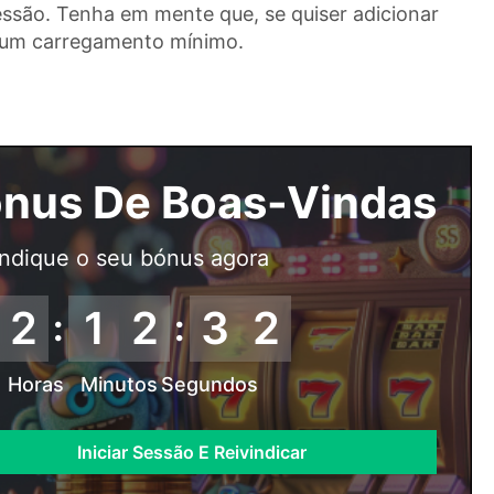
sessão. Tenha em mente que, se quiser adicionar
r um carregamento mínimo.
nus De Boas-Vindas
indique o seu bónus agora
2
1
2
3
0
:
:
Horas
Minutos
Segundos
Iniciar Sessão E Reivindicar