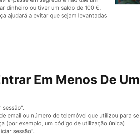
r dinheiro ou tiver um saldo de 100 €,
nça ajudará a evitar que sejam levantadas
ntrar Em Menos De Um
r sessão".
e email ou número de telemóvel que utilizou para se 
ça (por exemplo, um código de utilização única).
iciar sessão".