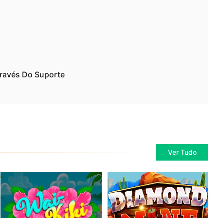
través Do Suporte
Ver Tudo