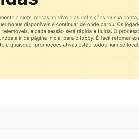
ente a slots, mesas ao vivo e às definições da sua conta, t
squer bónus disponíveis e continuar de onde parou. Os joga
telemóveis, e cada sessão será rápida e fluida. O process
dos a ir da página inicial para o lobby. É fácil retomar e
nte e quaisquer promoções ativas estão todos num só local